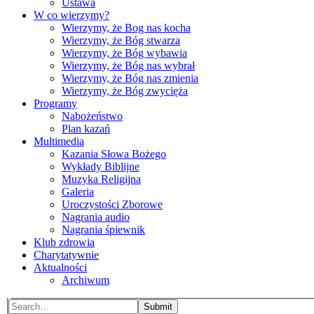
Ustawa
W co wierzymy?
Wierzymy, że Bog nas kocha
Wierzymy, że Bóg stwarza
Wierzymy, że Bóg wybawia
Wierzymy, że Bóg nas wybrał
Wierzymy, że Bóg nas zmienia
Wierzymy, że Bóg zwycięża
Programy
Nabożeństwo
Plan kazań
Multimedia
Kazania Słowa Bożego
Wykłady Biblijne
Muzyka Religijna
Galeria
Uroczystości Zborowe
Nagrania audio
Nagrania śpiewnik
Klub zdrowia
Charytatywnie
Aktualności
Archiwum
Submit