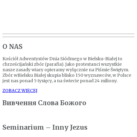
O NAS
Kościół Adwentystów Dnia Siódmego w Bielsku-Białej to
chrześcijański zbór (parafia). Jako protestanci wszystkie
nasze zasady wiary opieramy wyłącznie na Piśmie Świętym.
Zbór wBielsku Białej skupia blisko 150 wyznawców, w Polsce
jest nas ponad 5 tysięcy, a na świecie ponad 24 miliony.
ZOBACZ WIĘCEJ
Вивчення Слова Божого
Seminarium – Inny Jezus