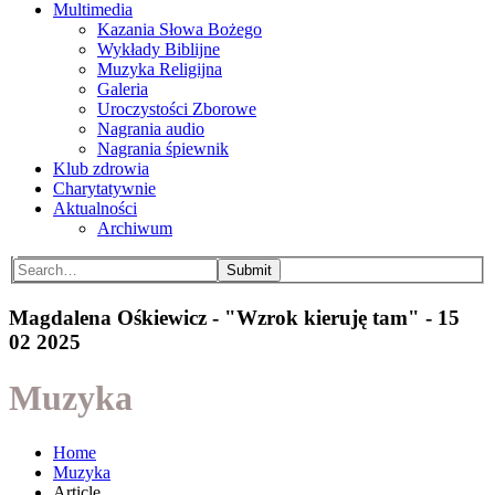
Multimedia
Kazania Słowa Bożego
Wykłady Biblijne
Muzyka Religijna
Galeria
Uroczystości Zborowe
Nagrania audio
Nagrania śpiewnik
Klub zdrowia
Charytatywnie
Aktualności
Archiwum
Submit
Magdalena Ośkiewicz - "Wzrok kieruję tam" - 15
02 2025
Muzyka
Home
Muzyka
Article