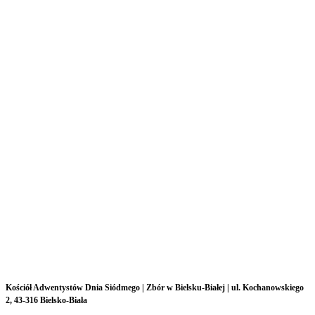
Kościół Adwentystów Dnia Siódmego |
Zbór w Bielsku-Białej |
ul.
Kochanowskiego
2, 43-316 Bielsko-Biała