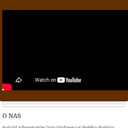
O NAS
Kościół Adwentystów Dnia Siódmego w Bielsku-Białej to