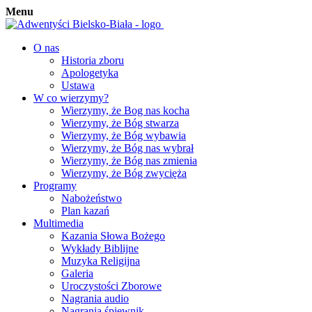
Menu
O nas
Historia zboru
Apologetyka
Ustawa
W co wierzymy?
Wierzymy, że Bog nas kocha
Wierzymy, że Bóg stwarza
Wierzymy, że Bóg wybawia
Wierzymy, że Bóg nas wybrał
Wierzymy, że Bóg nas zmienia
Wierzymy, że Bóg zwycięża
Programy
Nabożeństwo
Plan kazań
Multimedia
Kazania Słowa Bożego
Wykłady Biblijne
Muzyka Religijna
Galeria
Uroczystości Zborowe
Nagrania audio
Nagrania śpiewnik