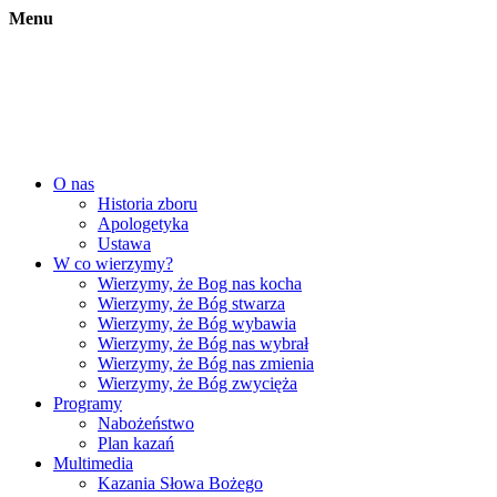
Menu
O nas
Historia zboru
Apologetyka
Ustawa
W co wierzymy?
Wierzymy, że Bog nas kocha
Wierzymy, że Bóg stwarza
Wierzymy, że Bóg wybawia
Wierzymy, że Bóg nas wybrał
Wierzymy, że Bóg nas zmienia
Wierzymy, że Bóg zwycięża
Programy
Nabożeństwo
Plan kazań
Multimedia
Kazania Słowa Bożego