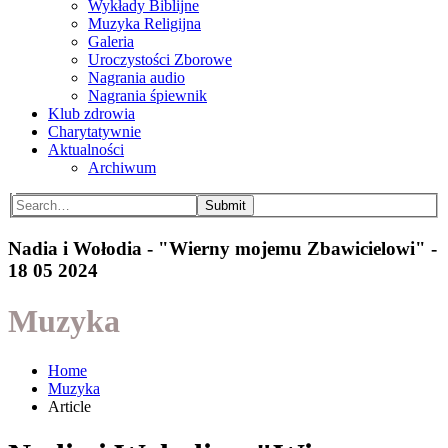
Wykłady Biblijne
Muzyka Religijna
Galeria
Uroczystości Zborowe
Nagrania audio
Nagrania śpiewnik
Klub zdrowia
Charytatywnie
Aktualności
Archiwum
Submit
Nadia i Wołodia - "Wierny mojemu Zbawicielowi" -
18 05 2024
Muzyka
Home
Muzyka
Article