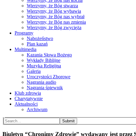
Wierzymy, że Bog nas kocha
Wierzymy, że Bóg stwarza
Wierzymy, że Bóg wybawia
Wierzymy, że Bóg nas wybrał
Wierzymy, że Bóg nas zmienia
Wierzymy, że Bóg zwycięża
Programy
Nabożeństwo
Plan kazań
Multimedia
Kazania Słowa Bożego
Wykłady Biblijne
Muzyka Religijna
Galeria
Uroczystości Zborowe
Nagrania audio
Nagrania śpiewnik
Klub zdrowia
Charytatywnie
Aktualności
Archiwum
Submit
Biuletyn “Chronimy Zdrowie” wydawany jest przez S