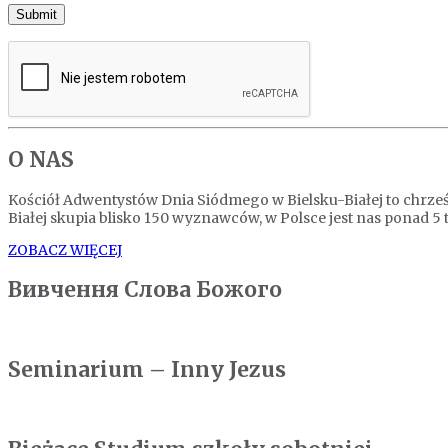
O NAS
Kościół Adwentystów Dnia Siódmego w Bielsku-Białej to chrześc
Białej skupia blisko 150 wyznawców, w Polsce jest nas ponad 5 t
ZOBACZ WIĘCEJ
Вивчення Слова Божого
Seminarium – Inny Jezus